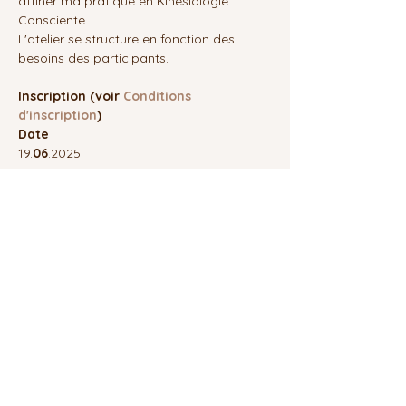
affiner ma pratique en Kinésiologie 
Consciente.
L'atelier se structure en fonction des 
besoins des participants.
Inscription (voir 
Conditions 
d'inscription
)
Date
19.
06
.2025
Afficher plus
Les Graines de Lumières
Thérapeutes certifiés KC
Manifeste EKLI®