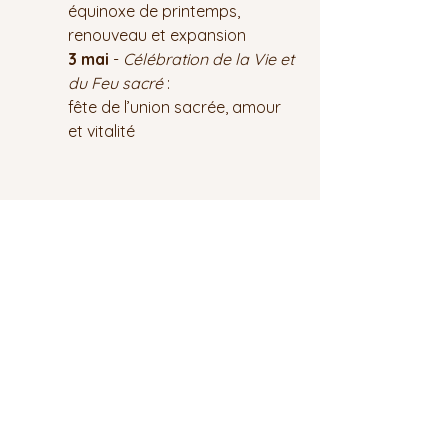
équinoxe de printemps, 
renouveau et expansion
3 mai
 - 
Célébration de la Vie et 
du Feu sacré
: 
fête de l’union sacrée, amour 
et vitalité
Afficher plus
Les Graines de Lumières
Thérapeutes certifiés KC