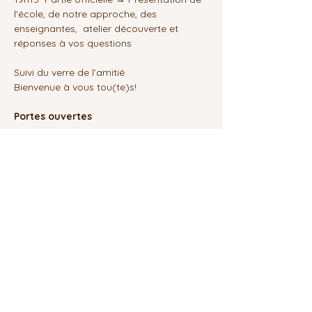
l'école, de notre approche, des 
enseignantes,  atelier découverte et 
réponses à vos questions
Suivi du verre de l’amitié
Bienvenue à vous tou(te)s!
Portes ouvertes
Afficher plus
Les Graines de Lumières
Thérapeutes certifiés KC
Manifeste EKLI®