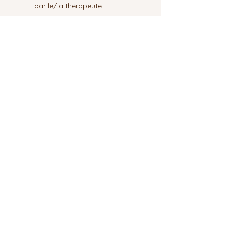
par le/la thérapeute.
Mémoire écrit 
de 6-8 pages, 
caractère Arial 11, en format PDF.
Afficher plus
Les Graines de Lumières
Thérapeutes certifiés KC
Manifeste EKLI®
Cadre relationnel et netiquette EKLI®
Politique de confidentialité et cookies